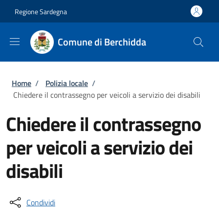
Salta al contenuto principale
Skip to footer content
Regione Sardegna
Comune di Berchidda
Briciole di pane
Home
/
Polizia locale
/
Chiedere il contrassegno per veicoli a servizio dei disabili
Chiedere il contrassegno
per veicoli a servizio dei
disabili
Condividi