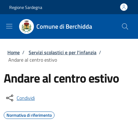
Salta al contenuto principale
Skip to footer content
Regione Sardegna
Comune di Berchidda
Briciole di pane
Home
/
Servizi scolastici e per l'infanzia
/
Andare al centro estivo
Andare al centro estivo
Condividi
Normativa di riferimento