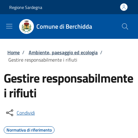
Salta al contenuto principale
Skip to footer content
Regione Sardegna
Comune di Berchidda
Briciole di pane
Home
/
Ambiente, paesaggio ed ecologia
/
Gestire responsabilmente i rifiuti
Gestire responsabilmente
i rifiuti
Condividi
Normativa di riferimento