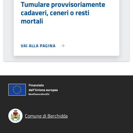
Tumulare provvisoriamente
cadaveri, ceneri o resti
mortali
VAI ALLA PAGINA
Comune di Berchidda