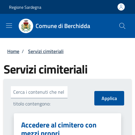
Salta al contenuto principale
Skip to footer content
Regione Sardegna
Comune di Berchidda
Briciole di pane
Home
/
Servizi cimiteriali
Servizi cimiteriali
Cerca i contenuti che nel
titolo contengono:
Accedere al cimitero con
mezzi propri