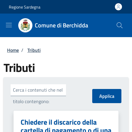
Salta al contenuto principale
Skip to footer content
Regione Sardegna
Comune di Berchidda
Briciole di pane
Home
/
Tributi
Tributi
Cerca i contenuti che nel
titolo contengono:
Chiedere il discarico della
cartella di pagamento o di una