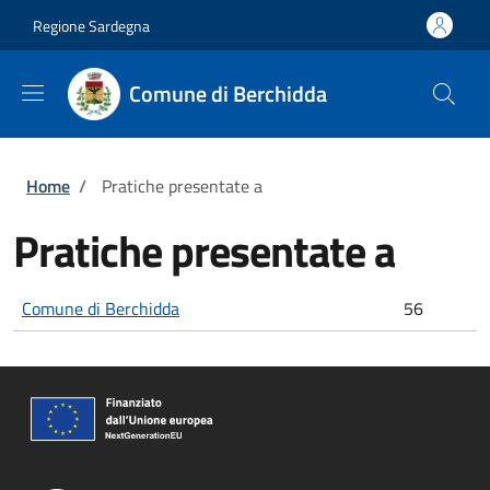
Salta al contenuto principale
Skip to footer content
Regione Sardegna
Comune di Berchidda
Briciole di pane
Home
/
Pratiche presentate a
Pratiche presentate a
Comune di Berchidda
56