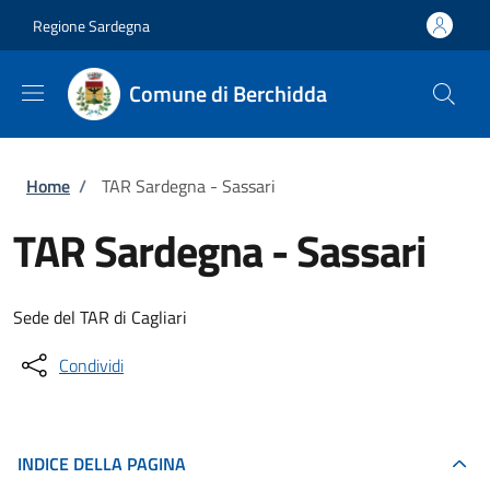
Salta al contenuto principale
Skip to footer content
Regione Sardegna
Comune di Berchidda
Briciole di pane
Home
/
TAR Sardegna - Sassari
TAR Sardegna - Sassari
Sede del TAR di Cagliari
Condividi
INDICE DELLA PAGINA