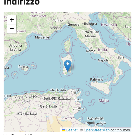
Indirizzo
+
−
Leaflet
|
©
OpenStreetMap
contributors