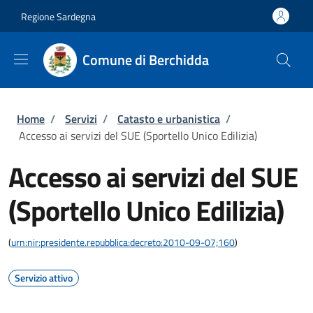
Salta al contenuto principale
Skip to footer content
Regione Sardegna
Comune di Berchidda
Briciole di pane
Home
/
Servizi
/
Catasto e urbanistica
/
Accesso ai servizi del SUE (Sportello Unico Edilizia)
Accesso ai servizi del SUE
(Sportello Unico Edilizia)
(
urn:nir:presidente.repubblica:decreto:2010-09-07;160
)
Servizio attivo