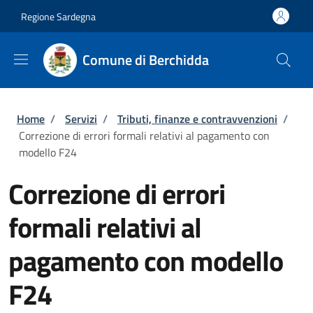
Salta al contenuto principale
Skip to footer content
Regione Sardegna
Comune di Berchidda
Briciole di pane
Home
/
Servizi
/
Tributi, finanze e contravvenzioni
/
Correzione di errori formali relativi al pagamento con
modello F24
Correzione di errori
formali relativi al
pagamento con modello
F24