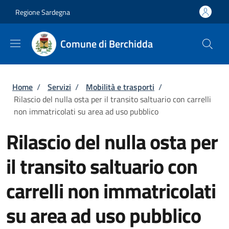
Salta al contenuto principale
Skip to footer content
Regione Sardegna
Comune di Berchidda
Briciole di pane
Home
/
Servizi
/
Mobilità e trasporti
/
Rilascio del nulla osta per il transito saltuario con carrelli
non immatricolati su area ad uso pubblico
Rilascio del nulla osta per
il transito saltuario con
carrelli non immatricolati
su area ad uso pubblico