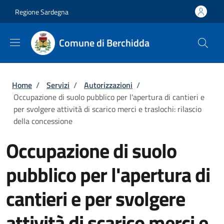
Salta al contenuto principale
Skip to footer content
Regione Sardegna
Comune di Berchidda
Briciole di pane
Home
/
Servizi
/
Autorizzazioni
/
Occupazione di suolo pubblico per l'apertura di cantieri e
per svolgere attività di scarico merci e traslochi: rilascio
della concessione
Occupazione di suolo
pubblico per l'apertura di
cantieri e per svolgere
attività di scarico merci e