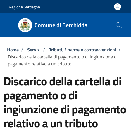
Salta al contenuto principale
Skip to footer content
Regione Sardegna
Comune di Berchidda
Briciole di pane
Home
/
Servizi
/
Tributi, finanze e contravvenzioni
/
Discarico della cartella di pagamento o di ingiunzione di
pagamento relativo a un tributo
Discarico della cartella di
pagamento o di
ingiunzione di pagamento
relativo a un tributo