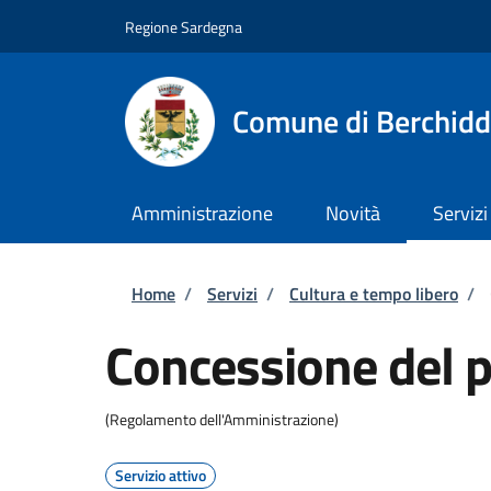
Salta al contenuto principale
Skip to footer content
Regione Sardegna
Comune di Berchid
Amministrazione
Novità
Servizi
Briciole di pane
Home
/
Servizi
/
Cultura e tempo libero
/
Concessione del p
(Regolamento dell'Amministrazione)
Servizio attivo