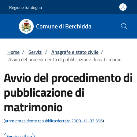
Salta al contenuto principale
Skip to footer content
Regione Sardegna
Comune di Berchidda
Briciole di pane
Home
/
Servizi
/
Anagrafe e stato civile
/
Avvio del procedimento di pubblicazione di matrimonio
Avvio del procedimento di
pubblicazione di
matrimonio
(
urn:nir:presidente.repubblica:decreto:2000-11-03;396
)
Servizio attivo