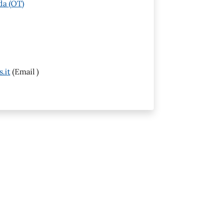
da (OT)
.it
(Email )