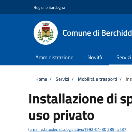
Salta al contenuto principale
Skip to footer content
Regione Sardegna
Comune di Berchid
Amministrazione
Novità
Servizi
Briciole di pane
Home
/
Servizi
/
Mobilità e trasporti
/
Ins
Installazione di s
uso privato
(
urn:nir:stato:decreto.legislativo:1992-04-30;285~art37
)