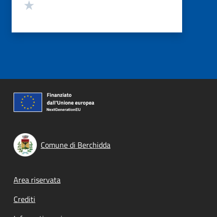
Valuta 1 stelle su 5
Comune di Berchidda
Footer menu
Area riservata
Crediti