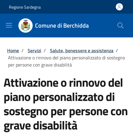
Salta al contenuto principale
Skip to footer content
Regione Sardegna
Comune di Berchidda
Briciole di pane
Home
/
Servizi
/
Salute, benessere e assistenza
/
Attivazione o rinnovo del piano personalizzato di sostegno
per persone con grave disabilità
Attivazione o rinnovo del
piano personalizzato di
sostegno per persone con
grave disabilità