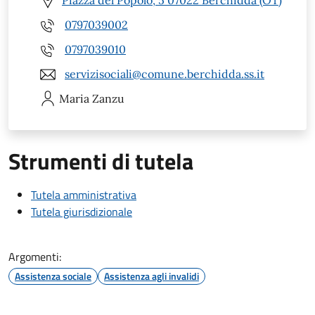
Piazza del Popolo, 5 07022 Berchidda (OT)
0797039002
0797039010
servizisociali@comune.berchidda.ss.it
Maria
Zanzu
Strumenti di tutela
Tutela amministrativa
Tutela giurisdizionale
Argomenti:
Assistenza sociale
Assistenza agli invalidi