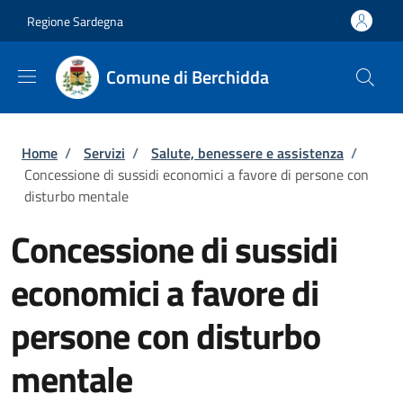
Salta al contenuto principale
Skip to footer content
Regione Sardegna
Comune di Berchidda
Briciole di pane
Home
/
Servizi
/
Salute, benessere e assistenza
/
Concessione di sussidi economici a favore di persone con
disturbo mentale
Concessione di sussidi
economici a favore di
persone con disturbo
mentale