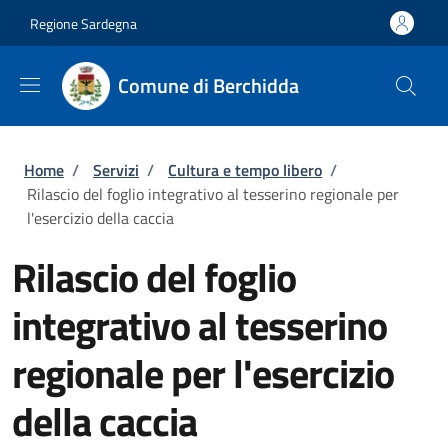
Salta al contenuto principale
Skip to footer content
Regione Sardegna
Comune di Berchidda
Briciole di pane
Home
/
Servizi
/
Cultura e tempo libero
/
Rilascio del foglio integrativo al tesserino regionale per
l'esercizio della caccia
Rilascio del foglio
integrativo al tesserino
regionale per l'esercizio
della caccia