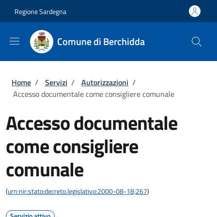
Salta al contenuto principale
Skip to footer content
Regione Sardegna
Comune di Berchidda
Briciole di pane
Home
/
Servizi
/
Autorizzazioni
/
Accesso documentale come consigliere comunale
Accesso documentale
come consigliere
comunale
(
urn:nir:stato:decreto.legislativo:2000-08-18;267
)
Servizio attivo