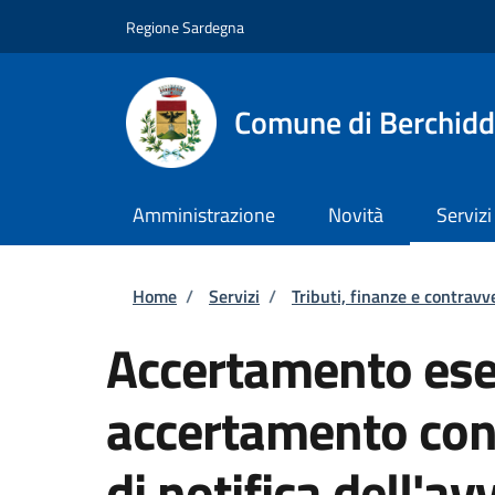
Salta al contenuto principale
Skip to footer content
Regione Sardegna
Comune di Berchid
Amministrazione
Novità
Servizi
Briciole di pane
Home
/
Servizi
/
Tributi, finanze e contravv
Accertamento ese
accertamento con
di notifica dell'av