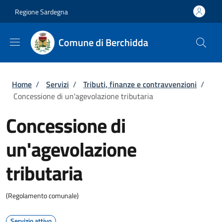
Salta al contenuto principale
Skip to footer content
Regione Sardegna
Comune di Berchidda
Briciole di pane
Home
/
Servizi
/
Tributi, finanze e contravvenzioni
/
Concessione di un'agevolazione tributaria
Concessione di
un'agevolazione
tributaria
(Regolamento comunale)
Servizio attivo