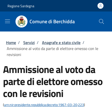
Salta al contenuto principale
Skip to footer content
Regione Sardegna
Comune di Berchidda
Briciole di pane
Home
/
Servizi
/
Anagrafe e stato civile
/
Ammissione al voto da parte di elettore omesso con le
revisioni
Ammissione al voto da
parte di elettore omesso
con le revisioni
(
urn:nir:presidente.repubblica:decreto:1967-03-20;223
)