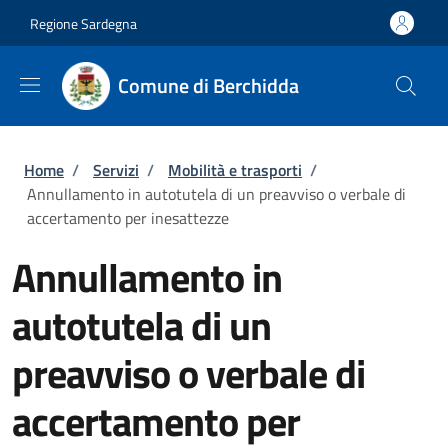
Salta al contenuto principale
Skip to footer content
Regione Sardegna
Comune di Berchidda
Briciole di pane
Home
/
Servizi
/
Mobilità e trasporti
/
Annullamento in autotutela di un preavviso o verbale di
accertamento per inesattezze
Annullamento in
autotutela di un
preavviso o verbale di
accertamento per