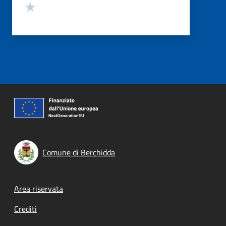
Valuta 1 stelle su 5
Comune di Berchidda
Footer menu
Area riservata
Crediti