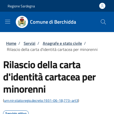
Salta al contenuto principale
Skip to footer content
Regione Sardegna
Comune di Berchidda
Briciole di pane
Home
/
Servizi
/
Anagrafe e stato civile
/
Rilascio della carta d'identità cartacea per minorenni
Rilascio della carta
d'identità cartacea per
minorenni
(
urn:nir:stato:regio.decreto:1931-06-18;773~art3
)
Servizio attivo