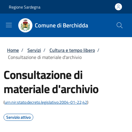
Salta al contenuto principale
Skip to footer content
Regione Sardegna
Comune di Berchidda
Briciole di pane
Home
/
Servizi
/
Cultura e tempo libero
/
Consultazione di materiale d'archivio
Consultazione di
materiale d'archivio
(
urn:nir:stato:decreto.legislativo:2004-01-22;42
)
Servizio attivo