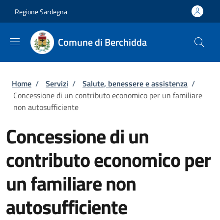
Salta al contenuto principale
Skip to footer content
Regione Sardegna
Comune di Berchidda
Briciole di pane
Home
/
Servizi
/
Salute, benessere e assistenza
/
Concessione di un contributo economico per un familiare
non autosufficiente
Concessione di un
contributo economico per
un familiare non
autosufficiente