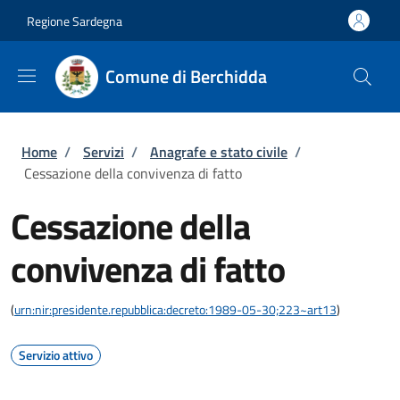
Salta al contenuto principale
Skip to footer content
Regione Sardegna
Comune di Berchidda
Briciole di pane
Home
/
Servizi
/
Anagrafe e stato civile
/
Cessazione della convivenza di fatto
Cessazione della
convivenza di fatto
(
urn:nir:presidente.repubblica:decreto:1989-05-30;223~art13
)
Servizio attivo