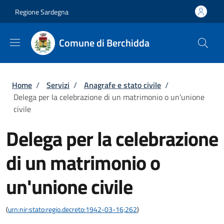
Salta al contenuto principale
Skip to footer content
Regione Sardegna
Comune di Berchidda
Briciole di pane
Home
/
Servizi
/
Anagrafe e stato civile
/
Delega per la celebrazione di un matrimonio o un'unione
civile
Delega per la celebrazione
di un matrimonio o
un'unione civile
(
urn:nir:stato:regio.decreto:1942-03-16;262
)