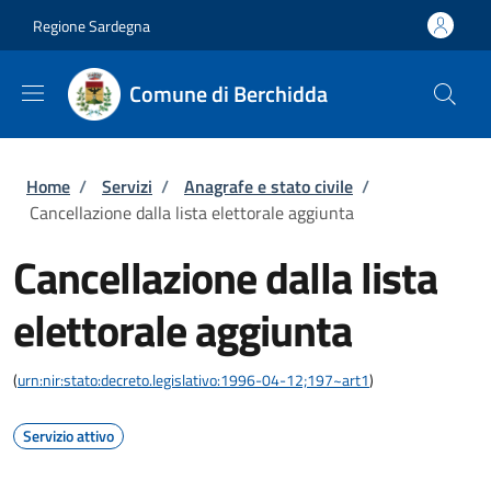
Salta al contenuto principale
Skip to footer content
Regione Sardegna
Comune di Berchidda
Briciole di pane
Home
/
Servizi
/
Anagrafe e stato civile
/
Cancellazione dalla lista elettorale aggiunta
Cancellazione dalla lista
elettorale aggiunta
(
urn:nir:stato:decreto.legislativo:1996-04-12;197~art1
)
Servizio attivo