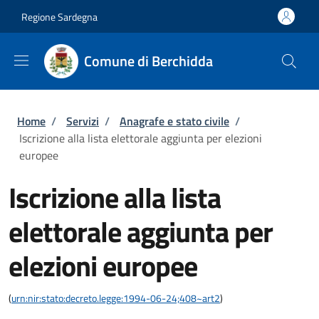
Salta al contenuto principale
Skip to footer content
Regione Sardegna
Comune di Berchidda
Briciole di pane
Home
/
Servizi
/
Anagrafe e stato civile
/
Iscrizione alla lista elettorale aggiunta per elezioni
europee
Iscrizione alla lista
elettorale aggiunta per
elezioni europee
(
urn:nir:stato:decreto.legge:1994-06-24;408~art2
)