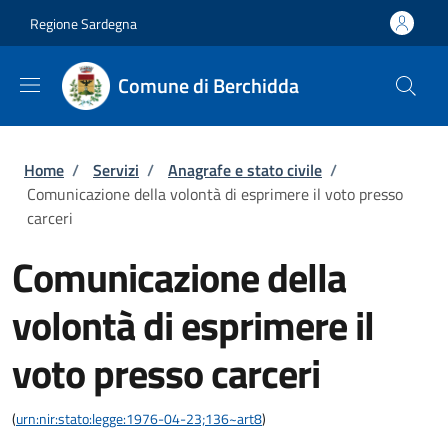
Salta al contenuto principale
Skip to footer content
Regione Sardegna
Comune di Berchidda
Briciole di pane
Home
/
Servizi
/
Anagrafe e stato civile
/
Comunicazione della volontà di esprimere il voto presso
carceri
Comunicazione della
volontà di esprimere il
voto presso carceri
(
urn:nir:stato:legge:1976-04-23;136~art8
)