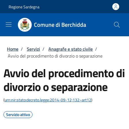
Salta al contenuto principale
Skip to footer content
Regione Sardegna
Comune di Berchidda
Briciole di pane
Home
/
Servizi
/
Anagrafe e stato civile
/
Avvio del procedimento di divorzio o separazione
Avvio del procedimento di
divorzio o separazione
(
urn:nir:stato:decreto.legge:2014-09-12;132~art12
)
Servizio attivo