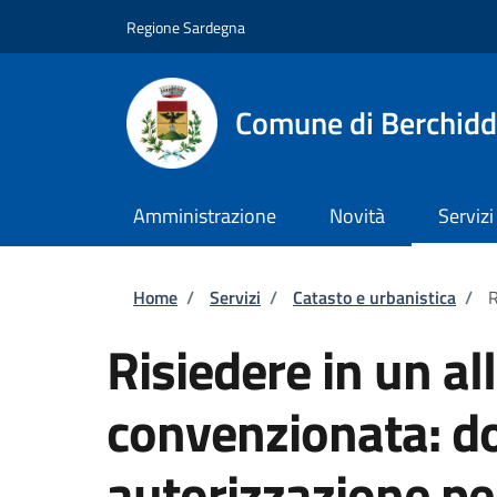
Salta al contenuto principale
Skip to footer content
Regione Sardegna
Comune di Berchid
Amministrazione
Novità
Servizi
Briciole di pane
Home
/
Servizi
/
Catasto e urbanistica
/
R
Risiedere in un all
convenzionata: d
autorizzazione pe