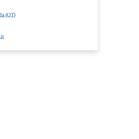
da (OT)
it