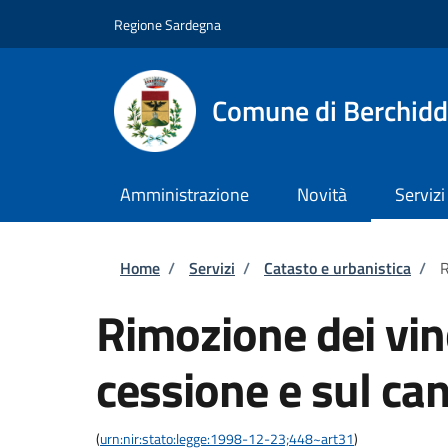
Salta al contenuto principale
Skip to footer content
Regione Sardegna
Comune di Berchid
Amministrazione
Novità
Servizi
Briciole di pane
Home
/
Servizi
/
Catasto e urbanistica
/
R
Rimozione dei vinc
cessione e sul ca
(
urn:nir:stato:legge:1998-12-23;448~art31
)