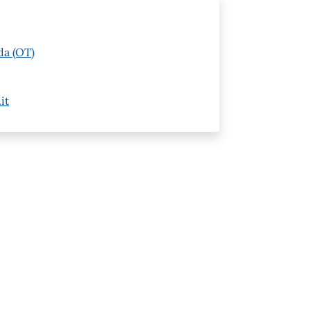
da (OT)
it