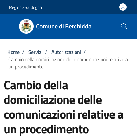
Salta al contenuto principale
Skip to footer content
Regione Sardegna
Comune di Berchidda
Briciole di pane
Home
/
Servizi
/
Autorizzazioni
/
Cambio della domiciliazione delle comunicazioni relative a
un procedimento
Cambio della
domiciliazione delle
comunicazioni relative a
un procedimento