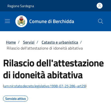
Salta al contenuto principale
Skip to footer content
Regione Sardegna
Comune di Berchidda
Briciole di pane
Home
/
Servizi
/
Catasto e urbanistica
/
Rilascio dell'attestazione di idoneità abitativa
Rilascio dell'attestazione
di idoneità abitativa
(
urn:nir:stato:decreto.legislativo:1998-07-25;286~art29
)
Servizio attivo