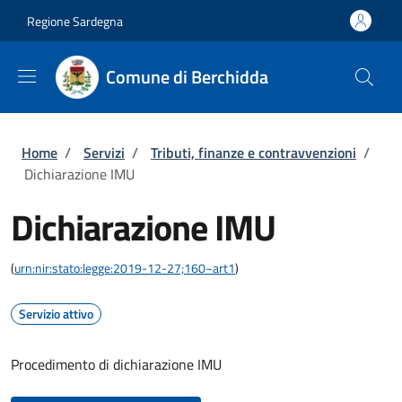
Salta al contenuto principale
Skip to footer content
Regione Sardegna
Comune di Berchidda
Briciole di pane
Home
/
Servizi
/
Tributi, finanze e contravvenzioni
/
Dichiarazione IMU
Dichiarazione IMU
(
urn:nir:stato:legge:2019-12-27;160~art1
)
Servizio attivo
Procedimento di dichiarazione IMU