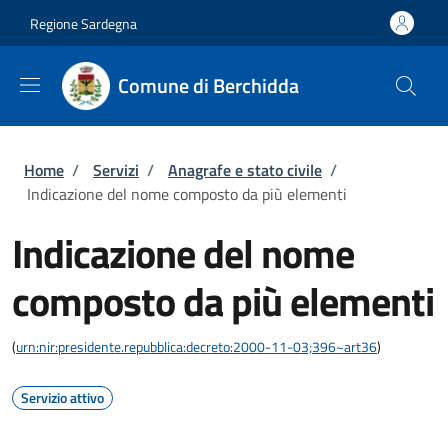
Salta al contenuto principale
Skip to footer content
Regione Sardegna
Comune di Berchidda
Briciole di pane
Home
/
Servizi
/
Anagrafe e stato civile
/
Indicazione del nome composto da più elementi
Indicazione del nome
composto da più elementi
(
urn:nir:presidente.repubblica:decreto:2000-11-03;396~art36
)
Servizio attivo