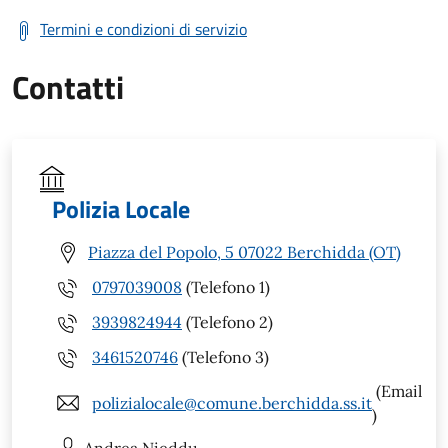
Termini e condizioni di servizio
Contatti
Polizia Locale
Piazza del Popolo, 5 07022 Berchidda (OT)
0797039008
(Telefono 1)
3939824944
(Telefono 2)
3461520746
(Telefono 3)
(Email
polizialocale@comune.berchidda.ss.it
)
Andrea
Nieddu