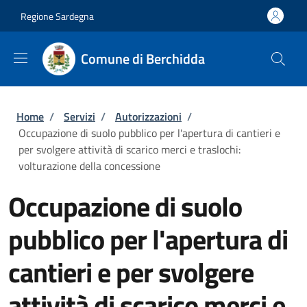
Salta al contenuto principale
Skip to footer content
Regione Sardegna
Comune di Berchidda
Briciole di pane
Home
/
Servizi
/
Autorizzazioni
/
Occupazione di suolo pubblico per l'apertura di cantieri e
per svolgere attività di scarico merci e traslochi:
volturazione della concessione
Occupazione di suolo
pubblico per l'apertura di
cantieri e per svolgere
attività di scarico merci e