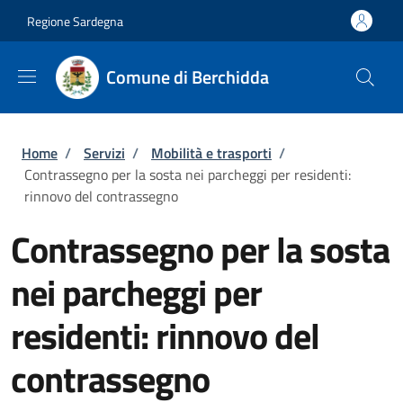
Salta al contenuto principale
Skip to footer content
Regione Sardegna
Comune di Berchidda
Briciole di pane
Home
/
Servizi
/
Mobilità e trasporti
/
Contrassegno per la sosta nei parcheggi per residenti:
rinnovo del contrassegno
Contrassegno per la sosta
nei parcheggi per
residenti: rinnovo del
contrassegno