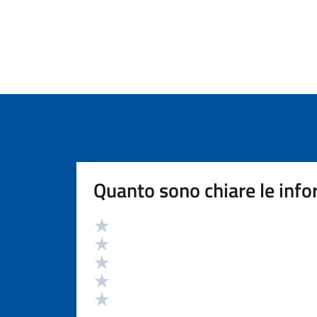
Quanto sono chiare le info
Valutazione
Valuta 5 stelle su 5
Valuta 4 stelle su 5
Valuta 3 stelle su 5
Valuta 2 stelle su 5
Valuta 1 stelle su 5