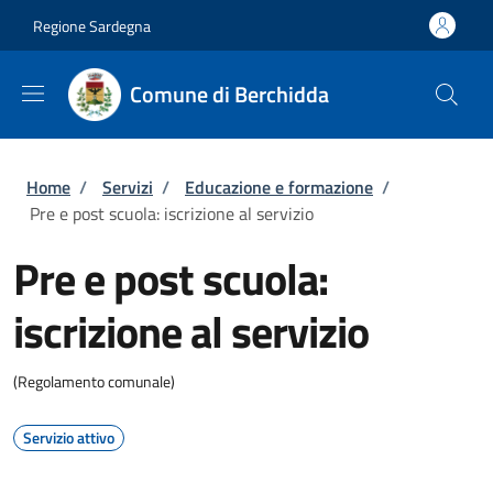
Salta al contenuto principale
Skip to footer content
Regione Sardegna
Comune di Berchidda
Briciole di pane
Home
/
Servizi
/
Educazione e formazione
/
Pre e post scuola: iscrizione al servizio
Pre e post scuola:
iscrizione al servizio
(Regolamento comunale)
Servizio attivo