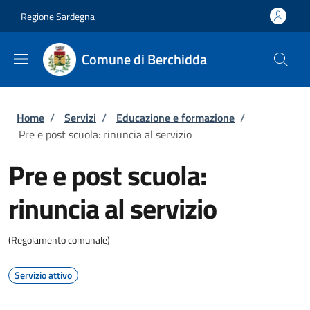
Salta al contenuto principale
Skip to footer content
Regione Sardegna
Comune di Berchidda
Briciole di pane
Home
/
Servizi
/
Educazione e formazione
/
Pre e post scuola: rinuncia al servizio
Pre e post scuola:
rinuncia al servizio
(Regolamento comunale)
Servizio attivo