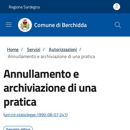
Salta al contenuto principale
Skip to footer content
Regione Sardegna
Comune di Berchidda
Briciole di pane
Home
/
Servizi
/
Autorizzazioni
/
Annullamento e archiviazione di una pratica
Annullamento e
archiviazione di una
pratica
(
urn:nir:stato:legge:1990-08-07;241
)
Servizio attivo