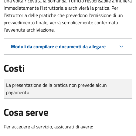
Una volta ricevuta la domanda, l'ufficio responsabile annullerà
immediatamente l'istruttoria e archivierà la pratica. Per
l’istruttoria delle pratiche che prevedono l'emissione di un
provvedimento finale, verrà semplicemente confermata
l'avvenuta archiviazione.
Moduli da compilare e documenti da allegare
Costi
Tipo di pagamento
Importo
La presentazione della pratica non prevede alcun
pagamento
Cosa serve
Per accedere al servizio, assicurati di avere: