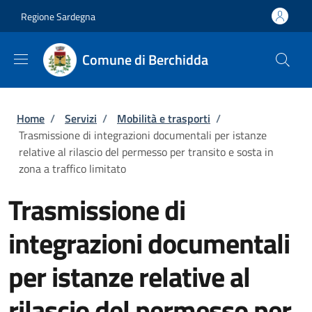
Salta al contenuto principale
Skip to footer content
Regione Sardegna
Comune di Berchidda
Briciole di pane
Home
/
Servizi
/
Mobilità e trasporti
/
Trasmissione di integrazioni documentali per istanze
relative al rilascio del permesso per transito e sosta in
zona a traffico limitato
Trasmissione di
integrazioni documentali
per istanze relative al
rilascio del permesso per