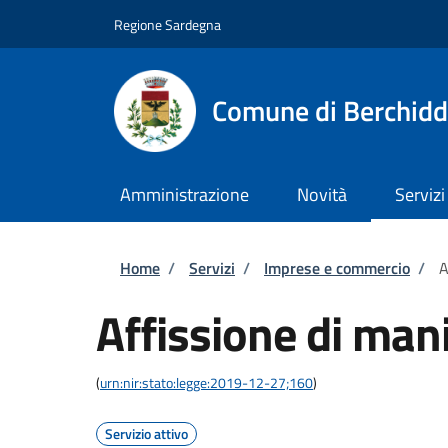
Salta al contenuto principale
Skip to footer content
Regione Sardegna
Comune di Berchid
Amministrazione
Novità
Servizi
Briciole di pane
Home
/
Servizi
/
Imprese e commercio
/
A
Affissione di mani
(
urn:nir:stato:legge:2019-12-27;160
)
Servizio attivo