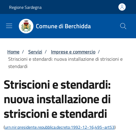
Salta al contenuto principale
Skip to footer content
Regione Sardegna
Comune di Berchidda
Briciole di pane
Home
/
Servizi
/
Imprese e commercio
/
Striscioni e stendardi: nuova installazione di striscioni e
stendardi
Striscioni e stendardi:
nuova installazione di
striscioni e stendardi
(
urn:nir:presidente.repubblica:decreto:1992-12-16;495~art53
)