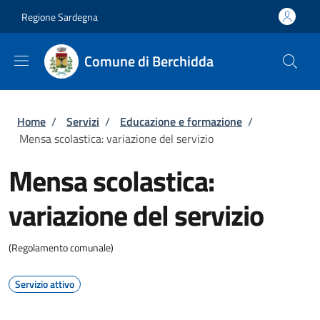
Salta al contenuto principale
Skip to footer content
Regione Sardegna
Comune di Berchidda
Briciole di pane
Home
/
Servizi
/
Educazione e formazione
/
Mensa scolastica: variazione del servizio
Mensa scolastica:
variazione del servizio
(Regolamento comunale)
Servizio attivo