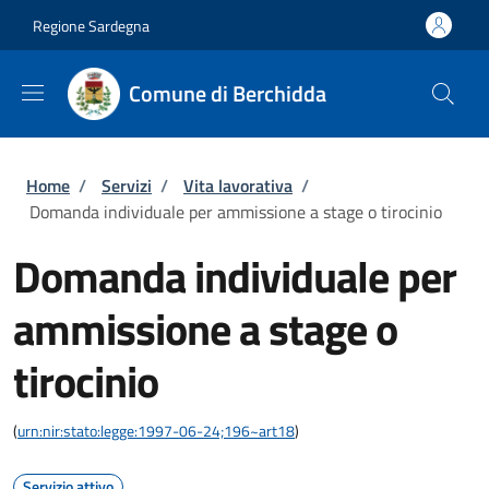
Salta al contenuto principale
Skip to footer content
Regione Sardegna
Comune di Berchidda
Briciole di pane
Home
/
Servizi
/
Vita lavorativa
/
Domanda individuale per ammissione a stage o tirocinio
Domanda individuale per
ammissione a stage o
tirocinio
(
urn:nir:stato:legge:1997-06-24;196~art18
)
Servizio attivo