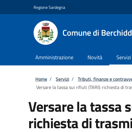
Salta al contenuto principale
Skip to footer content
Regione Sardegna
Comune di Berchid
Amministrazione
Novità
Servizi
Briciole di pane
Home
/
Servizi
/
Tributi, finanze e contravv
Versare la tassa sui rifiuti (TARI): richiesta di 
Versare la tassa su
richiesta di trasmi