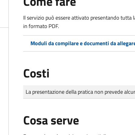
Come fare
Il servizio può essere attivato presentando tutta
in formato PDF.
Moduli da compilare e documenti da allegar
Costi
Tipo di pagamento
Importo
La presentazione della pratica non prevede al
Cosa serve